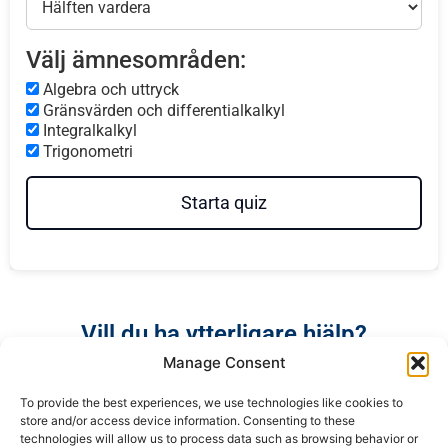
Välj ämnesområden:
Algebra och uttryck
Gränsvärden och differentialkalkyl
Integralkalkyl
Trigonometri
Starta quiz
Vill du ha ytterligare hjälp?
Manage Consent
Se
Få hjälp av AI-
Få en
formelsamling
assistenter
personlig
To provide the best experiences, we use technologies like cookies to
Lärare
store and/or access device information. Consenting to these
technologies will allow us to process data such as browsing behavior or